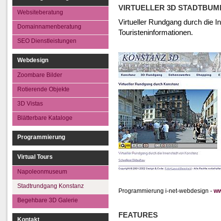
SEO Dienstleistungen
3D Vistas
VIRTUELLER 3D STADTBU
Websiteberatung
Blätterbare Kata
Virtueller Rundgang durch die 
Domainnamenberatung
Touristeninformationen.
SEO Dienstleistungen
Webdesign
Zoombare Bilder
Rotierende Objekte
3D Vistas
Blätterbare Kataloge
Programmierung
Virtual Tours
Napoleonmuseum
Stadtrundgang Konstanz
Programmierung i-net-webdesign -
ww
Begehbare 3D Galerie
FEATURES
Kontakt