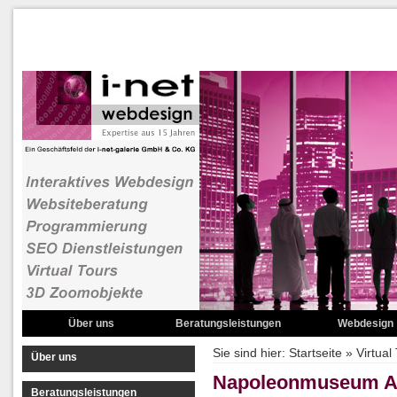
Über uns
Beratungsleistungen
Webdesign
Websiteberatung
Zoombare Bild
Sie sind hier:
Startseite
»
Virtual
Über uns
Domainnamenberatung
Rotierende Obje
Napoleonmuseum A
Beratungsleistungen