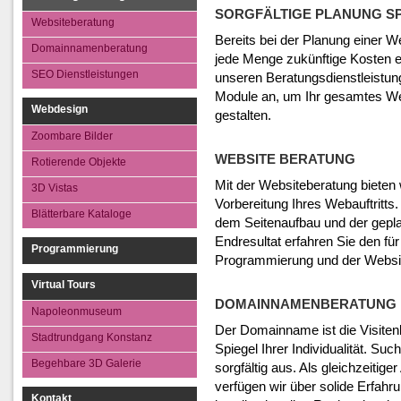
SEO Dienstleistungen
3D Vistas
SORGFÄLTIGE PLANUNG SP
Websiteberatung
Blätterbare Kata
Bereits bei der Planung einer W
Domainnamenberatung
jede Menge zukünftige Kosten e
SEO Dienstleistungen
unseren Beratungsdienstleistu
Module an, um Ihr gesamtes Web
Webdesign
gestalten.
Zoombare Bilder
WEBSITE BERATUNG
Rotierende Objekte
Mit der Websiteberatung bieten
3D Vistas
Vorbereitung Ihres Webauftritts
Blätterbare Kataloge
dem Seitenaufbau und der geplan
Endresultat erfahren Sie den fü
Programmierung
Programmierung und der Websit
Virtual Tours
DOMAINNAMENBERATUNG
Napoleonmuseum
Der Domainname ist die Visitenka
Stadtrundgang Konstanz
Spiegel Ihrer Individualität. S
Begehbare 3D Galerie
sorgfältig aus. Als gleichzeitig
verfügen wir über solide Erfa
Kontakt