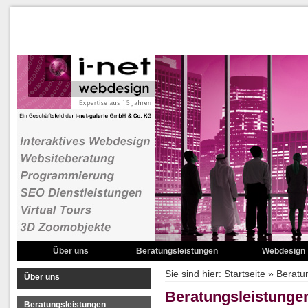
Über uns
Beratungsleistungen
Webdesign
Websiteberatung
Zoombare Bild
Sie sind hier:
Startseite
»
Beratu
Über uns
Domainnamenberatung
Rotierende Obje
Beratungsleistunge
Beratungsleistungen