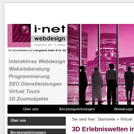
Über uns
Beratungsleistungen
Webdesign
Websiteberatung
Zoombare Bild
Sie sind hier:
Startseite
»
Virtual
Über uns
Domainnamenberatung
Rotierende Obje
3D Erlebniswelten i
Beratungsleistungen