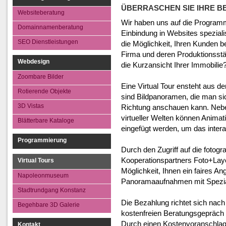
SEO Dienstleistungen
3D Vistas
ÜBERRASCHEN SIE IHRE B
Websiteberatung
Blätterbare Kata
Wir haben uns auf die Programm
Domainnamenberatung
Einbindung in Websites spezialis
SEO Dienstleistungen
die Möglichkeit, Ihren Kunden 
Firma und deren Produktionsstät
Webdesign
die Kurzansicht Ihrer Immobilie
Zoombare Bilder
Eine Virtual Tour ensteht aus d
Rotierende Objekte
sind Bildpanoramen, die man sic
3D Vistas
Richtung anschauen kann. Neben
virtueller Welten können Anima
Blätterbare Kataloge
eingefügt werden, um das inter
Programmierung
Durch den Zugriff auf die fotogr
Kooperationspartners Foto+Layo
Virtual Tours
Möglichkeit, Ihnen ein faires An
Napoleonmuseum
Panoramaaufnahmen mit Spezi
Stadtrundgang Konstanz
Die Bezahlung richtet sich nac
Begehbare 3D Galerie
kostenfreien Beratungsgepräch 
Durch einen Kostenvoranschlag 
Kontakt